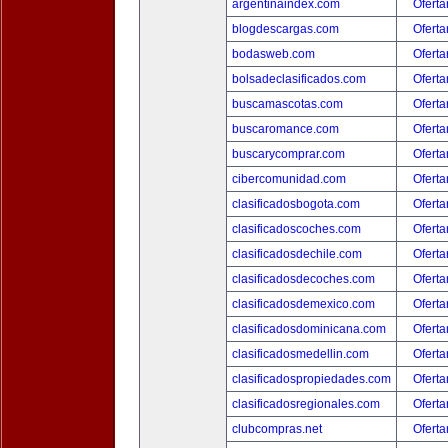
argentinaindex.com
Oferta
blogdescargas.com
Oferta
bodasweb.com
Oferta
bolsadeclasificados.com
Oferta
buscamascotas.com
Oferta
buscaromance.com
Oferta
buscarycomprar.com
Oferta
cibercomunidad.com
Oferta
clasificadosbogota.com
Oferta
clasificadoscoches.com
Oferta
clasificadosdechile.com
Oferta
clasificadosdecoches.com
Oferta
clasificadosdemexico.com
Oferta
clasificadosdominicana.com
Oferta
clasificadosmedellin.com
Oferta
clasificadospropiedades.com
Oferta
clasificadosregionales.com
Oferta
clubcompras.net
Oferta