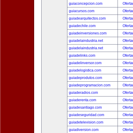
guiaconcepcion.com
Oferta
guiacursos.com
Oferta
guiadearquitectos.com
Oferta
guiadechile.com
Oferta
guiadeinversiones.com
Oferta
guiadelaindustria.net
Oferta
guiadelaindustria.net
Oferta
guiadelinks.com
Oferta
guiadelinversor.com
Oferta
guiadelogistica.com
Oferta
guiadeprodutos.com
Oferta
guiadeprogramacion.com
Oferta
guiaderadios.com
Oferta
guiaderenta.com
Oferta
guiadesantiago.com
Oferta
guiadeseguridad.com
Oferta
guiadetelevision.com
Oferta
guiadiversion.com
Oferta