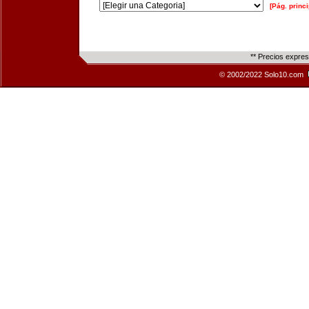
[Pág. princi
** Precios expre
© 2002/2022 Solo10.com