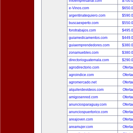
infoempresarial.com
$700.
e-Vinos.com
$650.
argentinatequiero.com
$590.
buscaexperto.com
$550.
forotrabajos.com
$495.
guiamedicamentos.com
$449.
guiaemprendedores.com
$380.
zonamuebles.com
$380.
directorioguatemala.com
$290.
agrodirectorio.com
Oferta
agroindice.com
Oferta
agromercado.net
Oferta
alquilerdevideos.com
Oferta
amigosenred.com
Oferta
anunciosparaguay.com
Oferta
anunciospuertorico.com
Oferta
areajoven.com
Oferta
areamujer.com
Oferta