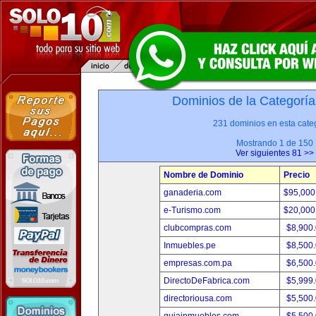
Dominios de la Categoría
231 dominios en esta categ
Mostrando 1 de 150
Ver siguientes 81 >>
Nombre de Dominio
Precio
ganaderia.com
$95,000
e-Turismo.com
$20,000
clubcompras.com
$8,900
Inmuebles.pe
$8,500
empresas.com.pa
$6,500
DirectoDeFabrica.com
$5,999
directoriousa.com
$5,500