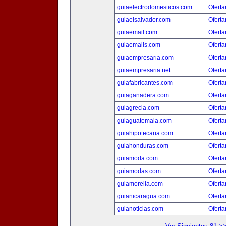
guiaelectrodomesticos.com
Oferta
guiaelsalvador.com
Oferta
guiaemail.com
Oferta
guiaemails.com
Oferta
guiaempresaria.com
Oferta
guiaempresaria.net
Oferta
guiafabricantes.com
Oferta
guiaganadera.com
Oferta
guiagrecia.com
Oferta
guiaguatemala.com
Oferta
guiahipotecaria.com
Oferta
guiahonduras.com
Oferta
guiamoda.com
Oferta
guiamodas.com
Oferta
guiamorelia.com
Oferta
guianicaragua.com
Oferta
guianoticias.com
Oferta