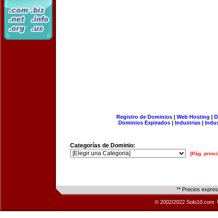
Registro de Dominios
|
Web Hosting
|
D
Dominios Expirados
|
Industrias
|
Indu
Categorías de Dominio:
[Pág. princi
** Precios expre
© 2002/2022 Solo10.com