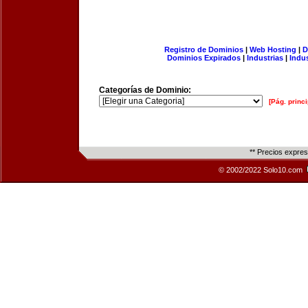
Registro de Dominios
|
Web Hosting
|
D
Dominios Expirados
|
Industrias
|
Indu
Categorías de Dominio:
[Pág. princi
** Precios expre
© 2002/2022 Solo10.com