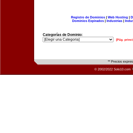
Registro de Dominios
|
Web Hosting
|
D
Dominios Expirados
|
Industrias
|
Indu
Categorías de Dominio:
[Pág. princi
** Precios expre
© 2002/2022 Solo10.com