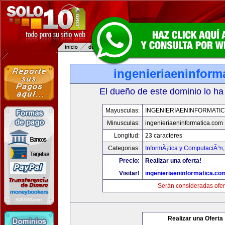
ingenieriaeninform
El dueño de este dominio lo ha
Mayusculas:
INGENIERIAENINFORMATI
Minusculas:
ingenieriaeninformatica.com
Longitud:
23 caracteres
Categorias:
InformÃ¡tica y ComputaciÃ³n
Precio:
Realizar una oferta!
Visitar!
ingenieriaeninformatica.co
Serán consideradas ofer
Realizar una Oferta