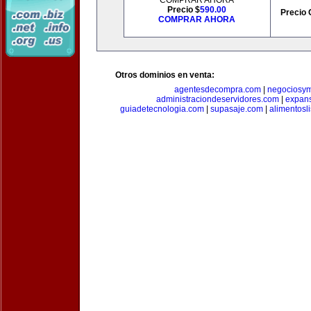
COMPRAR AHORA
Precio $
590.00
Precio 
COMPRAR AHORA
Otros dominios en venta:
agentesdecompra.com
|
negociosy
administraciondeservidores.com
|
expan
guiadetecnologia.com
|
supasaje.com
|
alimentosl