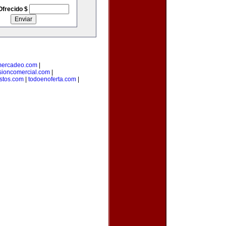
Ofrecido $
mercadeo.com
|
sioncomercial.com
|
istos.com
|
todoenoferta.com
|