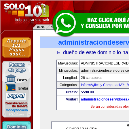
administraciondeser
El dueño de este dominio lo ha
Mayusculas:
ADMINISTRACIONDESERVI
Minusculas:
administraciondeservidores.c
Longitud:
26 caracteres
Categorias:
InformÃ¡tica y ComputaciÃ³n
,
Precio:
$590.00
Visitar!
administraciondeservidores
Serán consideradas ofer
R