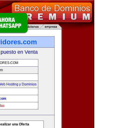
vidores.com
 puesto en Venta
DORES.COM
om
Web Hosting y Dominios
.com
tas
ealizar una Oferta