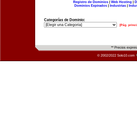
Registro de Dominios
|
Web Hosting
|
D
Dominios Expirados
|
Industrias
|
Indu
Categorías de Dominio:
[Pág. princi
** Precios expre
© 2002/2022 Solo10.com