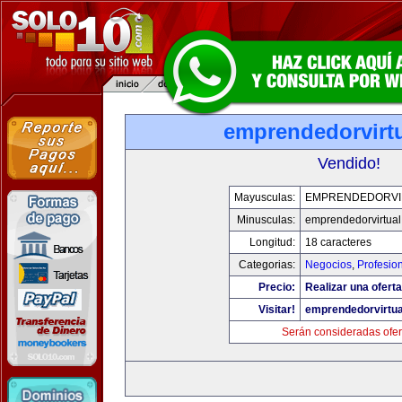
emprendedorvirt
Vendido!
Mayusculas:
EMPRENDEDORVI
Minusculas:
emprendedorvirtua
Longitud:
18 caracteres
Categorias:
Negocios
,
Profesio
Precio:
Realizar una oferta
Visitar!
emprendedorvirtu
Serán consideradas ofer