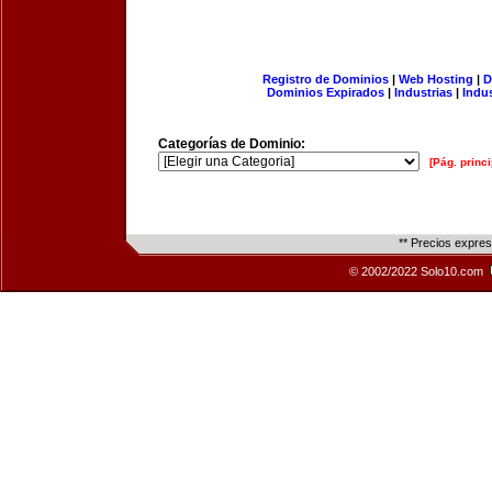
Registro de Dominios
|
Web Hosting
|
D
Dominios Expirados
|
Industrias
|
Indu
Categorías de Dominio:
[Pág. princi
** Precios expre
© 2002/2022 Solo10.com