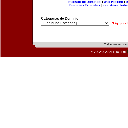
Registro de Dominios
|
Web Hosting
|
D
Dominios Expirados
|
Industrias
|
Indu
Categorías de Dominio:
[Pág. princi
** Precios expre
© 2002/2022 Solo10.com