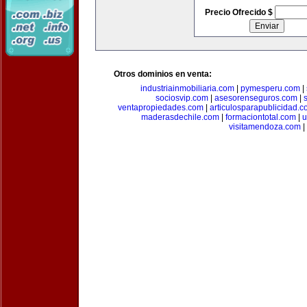
Precio Ofrecido $
Otros dominios en venta:
industriainmobiliaria.com
|
pymesperu.com
|
sociosvip.com
|
asesorenseguros.com
|
ventapropiedades.com
|
articulosparapublicidad.
maderasdechile.com
|
formaciontotal.com
|
u
visitamendoza.com
|