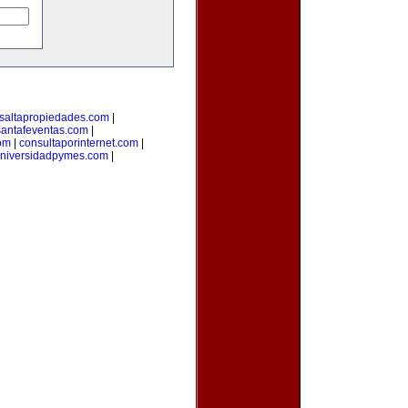
saltapropiedades.com
|
santafeventas.com
|
com
|
consultaporinternet.com
|
niversidadpymes.com
|